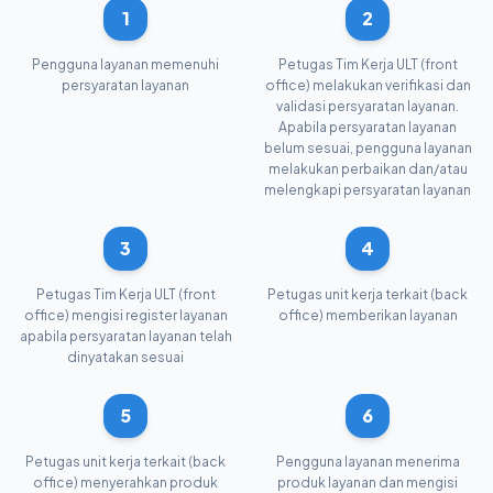
1
2
Pengguna layanan memenuhi
Petugas Tim Kerja ULT (front
persyaratan layanan
office) melakukan verifikasi dan
validasi persyaratan layanan.
Apabila persyaratan layanan
belum sesuai, pengguna layanan
melakukan perbaikan dan/atau
melengkapi persyaratan layanan
3
4
Petugas Tim Kerja ULT (front
Petugas unit kerja terkait (back
office) mengisi register layanan
office) memberikan layanan
apabila persyaratan layanan telah
dinyatakan sesuai
5
6
Petugas unit kerja terkait (back
Pengguna layanan menerima
office) menyerahkan produk
produk layanan dan mengisi